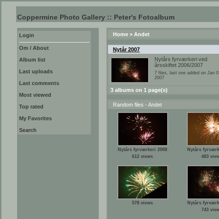
Coppermine Photo Gallery :: Peter's Fotoalbum
Home
>
Andet
Login
Om / About
Nytår 2007
Nytårs fyrværkeri ved
Album list
årsskiftet 2006/2007
Last uploads
7 files, last one added on Jan 0
2007
Last comments
3 albums on 1 page(s)
Most viewed
Random files - Andet
Top rated
My Favorites
Search
Nytårs fyrværkeri 2008
Nytårs fyrværk
612 views
483 vie
578 views
Nytårs fyrværk
743 vie