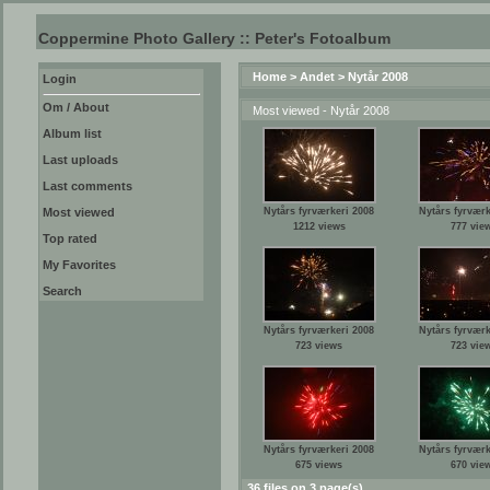
Coppermine Photo Gallery :: Peter's Fotoalbum
Home
>
Andet
>
Nytår 2008
Login
Om / About
Most viewed - Nytår 2008
Album list
Last uploads
Last comments
Most viewed
Nytårs fyrværkeri 2008
Nytårs fyrværk
1212 views
777 vie
Top rated
My Favorites
Search
Nytårs fyrværkeri 2008
Nytårs fyrværk
723 views
723 vie
Nytårs fyrværkeri 2008
Nytårs fyrværk
675 views
670 vie
36 files on 3 page(s)